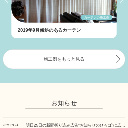
例
例
カーテンの施工例
2019年9月傾斜のあるカーテン
施工例をもっと見る
お知らせ
明日25日の新聞折り込み広告“お知らせのひろば”に広告
2021.09.24